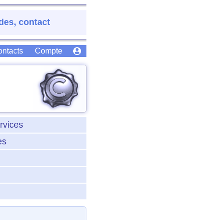
des, contact
ntacts
Compte
rvices
es